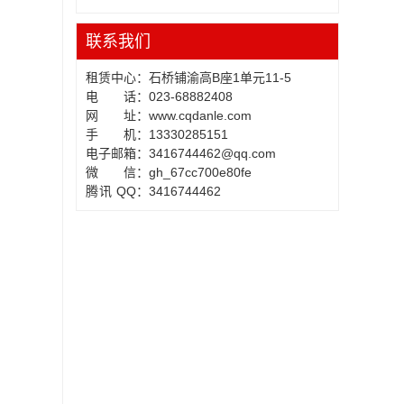
联系我们
租赁中心
：
石桥铺渝高B座1单元11-5
电 话
：
023-68882408
网 址
：
www.cqdanle.com
手 机
：
13330285151
电子邮箱
：
3416744462@qq.com
微 信
：
gh_67cc700e80fe
腾讯 QQ
：
3416744462