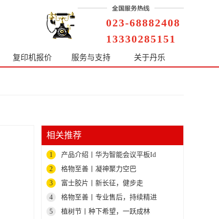
023-68882408
‭13330285151
复印机报价
服务与支持
关于丹乐
相关推荐
1
产品介绍丨华为智能会议平板Id
2
格物至善丨凝神聚力空巴
3
富士胶片丨新长征，健步走
4
格物至善丨专业售后，持续精进
5
植树节丨种下希望，一跃成林