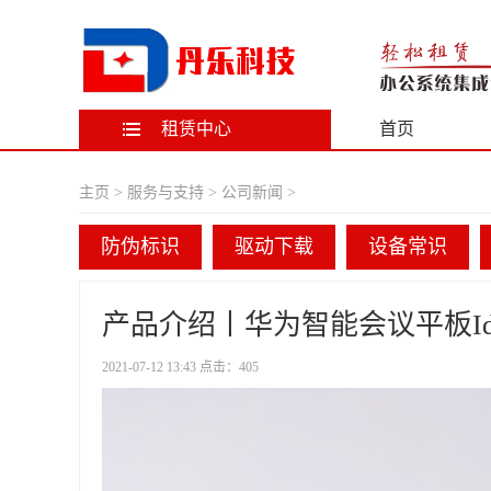
租赁中心
首页
打印复印
主页
>
服务与支持
>
公司新闻
>
复印机
打印机
防伪标识
驱动下载
设备常识
电脑设备
产品介绍丨华为智能会议平板Idea
笔记本
台式机一体机
显示器
游戏机台式机
2021-07-12 13:43 点击：
405
空气净化
空气净化器